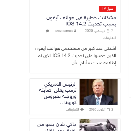
الدخيل يفتتح
سيل TV
مستشفى الأورام
مشكلات خطيرة فى هواتف آيفون
والطب النووي
بسبب تحديث IOS 14.2
التخصصي في
7 ديسمبر، 2020
azez samea
الموصل
التعليقات
9 أغسطس، 2026
No Comment
اشتكى عدد كبير من مستخدمى هواتف آيفون
الذين حصلوا على تحديث iOS 14.2 الذى تم
إطلاقه منذ عدة أيام، بأن
الرئيس الامريكي
ترمب يعلن اصابته
وزوجته بفيروس
كورونا ..
التعليقات
2 أكتوبر، 2020
جاكي شان ينجو من
الغرق بعد إنقلاب