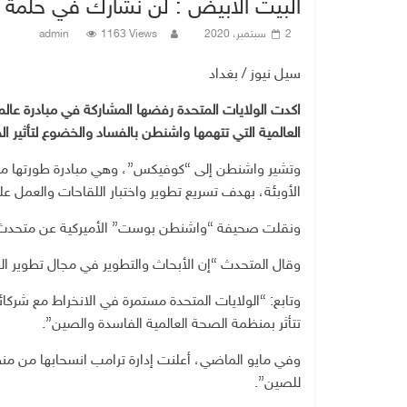
البيت الابيض : لن نشارك في حلمة ت
2 سبتمبر، 2020
1163 Views
admin
سيل نيوز / بغداد
اكدت الولايات المتحدة رفضها المشاركة في مبادرة عال
العالمية التي تتهمها واشنطن بالفساد والخضوع لتأثير ا
وتشير واشنطن إلى “كوفيكس”، وهي مبادرة طورتها منظ
الأوبئة، بهدف تسريع تطوير واختبار اللقاحات والعمل عل
ونقلت صحيفة “واشنطن بوست” الأميركية عن متحدث باس
وقال المتحدث “إن الأبحاث والتطوير في مجال تطوير الل
وتابع: “الولايات المتحدة مستمرة في الانخراط مع شركائ
تتأثر بمنظمة الصحة العالمية الفاسدة والصين”.
وفي مايو الماضي، أعلنت إدارة ترامب انسحابها من من
للصين”.