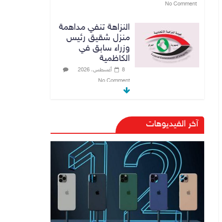
No Comment
النزاهة تنفي مداهمة
منزل شقيق رئيس
وزراء سابق في
الكاظمية
8 أغسطس، 2026
No Comment
مرور أربيل تعلن
تفاصيل ورسوم
آخر الفيديوهات
تظليل زجاج السيارات
9 أغسطس، 2026
No Comment
صدور أمر قبض
بحق وزير العمل
السابق أحمد الأسدي
9 أغسطس، 2026
No Comment