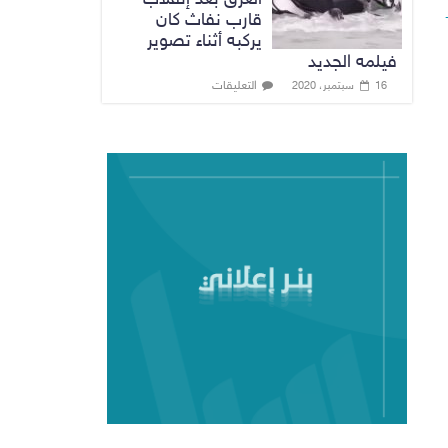
قارب نفاث كان
يركبه أثناء تصوير
فيلمه الجديد
التعليقات
16 سبتمبر، 2020