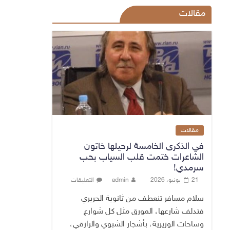
مقالات
مقالات
في الذكرى الخامسة لرحيلها خاتون
الشاعرات ختمت قلب السياب بحب
سرمدي!
21 يونيو، 2026
admin
التعليقات
سلام مسافر تنعطف من ثانوية الحريري
فتدلف شارعها، المورق مثل كل شوارع
وساحات الوزيرية، بأشجار الشبوي والرازقي،