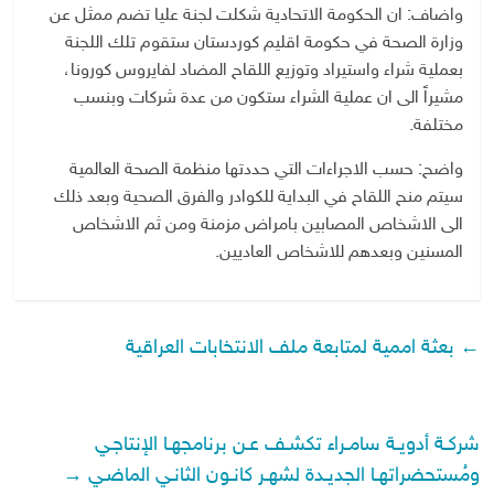
واضاف: ان الحكومة الاتحادية شكلت لجنة عليا تضم ممثل عن
وزارة الصحة في حكومة اقليم كوردستان ستقوم تلك اللجنة
بعملية شراء واستيراد وتوزيع اللقاح المضاد لفايروس كورونا،
مشيراً الى ان عملية الشراء ستكون من عدة شركات وبنسب
مختلفة.
واضح: حسب الاجراءات التي حددتها منظمة الصحة العالمية
سيتم منح اللقاح في البداية للكوادر والفرق الصحية وبعد ذلك
الى الاشخاص المصابين بامراض مزمنة ومن ثم الاشخاص
المسنين وبعدهم للاشخاص العاديين.
←
بعثة اممية لمتابعة ملف الانتخابات العراقية
شركـة أدويـة سامـراء تكشـف عـن برنامجهـا الإنتاجـي
ومُستحضراتهـا الجديـدة لشهـر كانـون الثانـي الماضـي
→