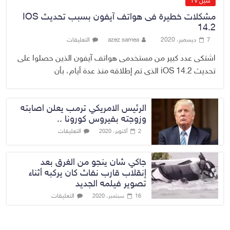
سيل TV
مشكلات خطيرة فى هواتف آيفون بسبب تحديث IOS
14.2
7 ديسمبر، 2020
azez samea
التعليقات
اشتكى عدد كبير من مستخدمى هواتف آيفون الذين حصلوا على
تحديث iOS 14.2 الذى تم إطلاقه منذ عدة أيام، بأن
الرئيس الامريكي ترمب يعلن اصابته
وزوجته بفيروس كورونا ..
التعليقات
2 أكتوبر، 2020
جاكي شان ينجو من الغرق بعد
إنقلاب قارب نفاث كان يركبه أثناء
تصوير فيلمه الجديد
التعليقات
16 سبتمبر، 2020