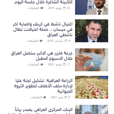
الكابينة الشاغرة خلال جلسة اليوم
التعليقات
22 يونيو، 2019
اغتيال ناشط في كربلاء واصابة اخر
في ميسان .. حملة اغتيالات تطال
ناشطي العراق
التعليقات
9 ديسمبر، 2019
جرعة فايزر هي الاكبر ستصل العراق
خلال الاسبوع المقبل
التعليقات
17 يونيو، 2021
الزراعة العراقية: تشكيل لجنة عليا
لإدارة ملف الأعلاف لتطوير الثروة
الحيوانية
التعليقات
8 مايو، 2021
البنك المركزي العراقي يصدر بياناً