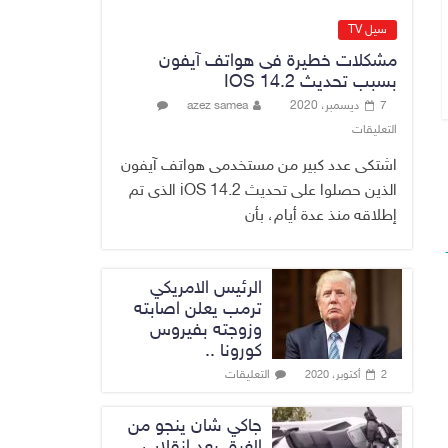
الاقتصاد الرقمي
6 أغسطس، 2026
سيل TV
No Comment
مشكلات خطيرة فى هواتف آيفون
بسبب تحديث IOS 14.2
رئيس هيئة النزاهة:
7 ديسمبر، 2020
azez samea
لا مظلة تحمي
التعليقات
الفاسدين والمال
العام أمانة
اشتكى عدد كبير من مستخدمى هواتف آيفون
6 أغسطس، 2026
الذين حصلوا على تحديث iOS 14.2 الذى تم
No Comment
إطلاقه منذ عدة أيام، بأن
الرئيس الامريكي
ترمب يعلن اصابته
وزوجته بفيروس
كورونا ..
التعليقات
2 أكتوبر، 2020
جاكي شان ينجو من
الغرق بعد إنقلاب