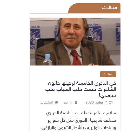
مقالات
مقالات
في الذكرى الخامسة لرحيلها خاتون
الشاعرات ختمت قلب السياب بحب
سرمدي!
21 يونيو، 2026
admin
التعليقات
سلام مسافر تنعطف من ثانوية الحريري
فتدلف شارعها، المورق مثل كل شوارع
وساحات الوزيرية، بأشجار الشبوي والرازقي،