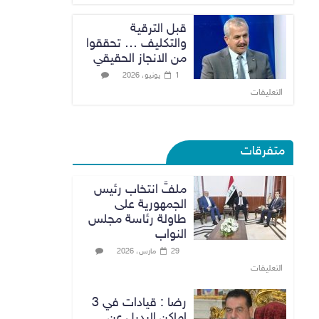
قبل الترقية
والتكليف … تحققوا
من الانجاز الحقيقي
1 يونيو، 2026
التعليقات
متفرقات
ملفَّ انتخاب رئيس
الجمهورية على
طاولة رئاسة مجلس
النواب
29 مارس، 2026
التعليقات
رضا : قيادات في 3
اماكن البديل عن