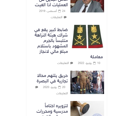
العمليات اذا الغيت
24 أغسطس، 2019
التعليقات
ضابط كبير يقع في
شراك هيئة النزاهة
متلبساً بالجرم
المشهود باستلام
مبلغ مالي لانجاز
معاملة
التعليقات
10 يونيو، 2022
حريق يلتهم محالا
تجارية في البصرة
20 يونيو، 2020
التعليقات
لتزويره اختاماً
مدرسية ومحررات