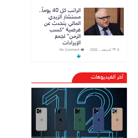
الراتب كل 40 يوماً..
مستشار الزيدي
المالي يتحدث عن
فرضية “كسب
الزمن” لجمع
الإيرادات
6 أغسطس، 2026
No Comment
توجيه من الزيدي
بشأن الوزارات
آخر الفيديوهات
الشاغرة لحين تسمية
الوزراء
6 أغسطس، 2026
No Comment
هيئة الإعلام
والاتصالات تعتمد
شركة Apple منصة
رقمية موثوقة لدعم