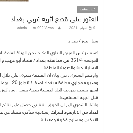
غير مصنف
العثور على قطع اثرية غربي بغداد
9 فبراير، 2021
992 Views
admin
سيل نيوز / بغداد
كشف رئيس الفريق الاثاري المكلف من الهيئة العامة للاث
المرقمة 351/4 في محافظة بغداد / قضاء أبو 
الاستراتيجية والحيوية للمنطقة .
واوضح الشمري، في بيان ان القطعة تحتوي على تلال اثرية
ومديرية م
اشهر بسبب ظروف البلد الصحية نتيجة تفشي وباء كورون
قبل الجهة المستفيدة.
واشار الشمري الى ان الفريق التنقيبي حصل على نتائ
التدخين ومسارج فخرية ومعدنية.