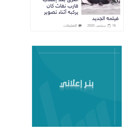
قارب نفاث كان
يركبه أثناء تصوير
فيلمه الجديد
التعليقات
16 سبتمبر، 2020