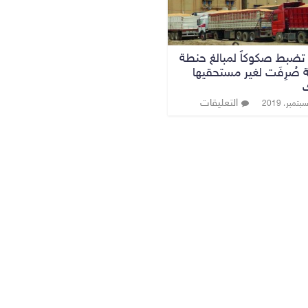
 تضبط صكوكاً لمبالغ حنطة
صُرِفَت لغير مستحقيها
التعليقات