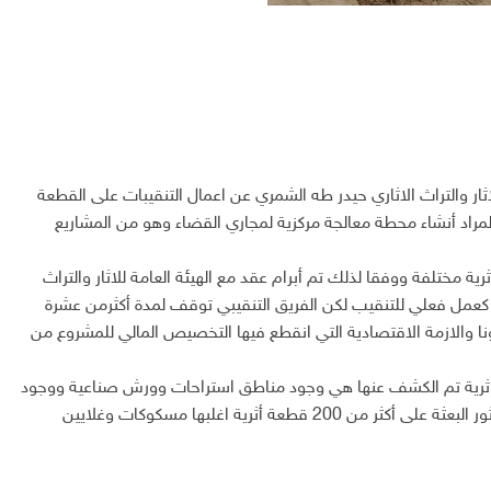
ار والتراث الاثاري حيدر طه الشمري عن اعمال التنقيبات على القطعة
غريب والمراد أنشاء محطة معالجة مركزية لمجاري القضاء وهو من المشاريع
 مختلفة ووفقا لذلك تم أبرام عقد مع الهيئة العامة للاثار والتراث
جاري محافظة بغداد لمدة لا تتجاوز 120 يوما كعمل فعلي للتنقيب لكن الفريق التنقيبي توقف لمدة أكثرمن عشرة
ا والازمة الاقتصادية التي انقطع فيها التخصيص المالي للمشروع من
ج اثرية تم الكشف عنها هي وجود مناطق استراحات وورش صناعية ووجود
اعداد من الابارتعود لفترات إسلامية متأخرة فضلا عن عثور البعثة على أكثر من 200 قطعة أثرية اغلبها مسكوكات وغلايين