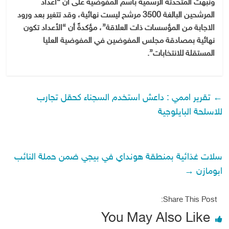
ونبهت المتحدثة الرسمية باسم المفوضية على أن “أعداد
المرشحين البالغة 3500 مرشح ليست نهائية، وقد تتغير بعد ورود
الاجابة من المؤسسات ذات العلاقة”، مؤكدةً أن “الأعداد تكون
نهائية بمصادقة مجلس المفوضين في المفوضية العليا
المستقلة للانتخابات”.
←
تقرير اممي : داعش استخدم السجناء كحقل تجارب
للاسلحة البايلوجية
سلات غذائية بمنطقة هونداي في بيجي ضمن حملة النائب
ابومازن
→
Share This Post:
You May Also Like