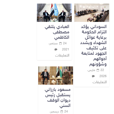
السوداني يؤكد
العبادي يلتقي
التزام الحكومة
مصطفى
برعاية عوائل
الكاظمي
الشهداء ويشدد
24 سبتمبر،
على تكثيف
2021
الجهود لمتابعة
التعليقات
أحوالهم
وشؤونهم
22 مارس،
2026
التعليقات
مسعود بارزاني
يستقبل رئيس
ديوان الوقف
السني
24 ديسمبر،