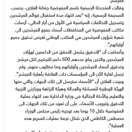
المرشح.
وقالت المتحدثة الرسمية باسم المفوضية جمانة الغلاي، بحسب
الصحيفة الرسمية، إنه “بعد انتهاء مدة استقبال قوائم المرشحين
وتسجيل التحالفات السياسية في الأول من أيار الحالي، أرسلت
مكاتب المفوضية في المحافظات أسماء جميع المرشحين الى
شعبة شؤون المرشحين في المكتب الوطني لغرض تدقيق جميع
أولياتهم”.
وأضافت أن “التدقيق يشمل التحقق من الداعمين لهؤلاء
المرشحين والذين يبلغ عددهم 500 داعم للترشيح لكل مرشح
وتدقيق أسماء المرشحين وأولياتهم وما مطلوب منهم، ولم
ترسل لغاية الآن الى المؤسسات ذات العلاقة بأهلية المرشح”.
وبينت الغلاي أن “الأسماء سترسل الى تلك الجهات والتي منها
الهيئة الوطنية للمساءلة والعدالة وهيئة النزاهة ووزارتي التربية
والتعليم والأدلة الجنائية في وزارة الداخلية بعد انتهاء عملية
التدقيق وتبويب الأسماء، على أن تعود من تلك الجهات الى
المفوضية خلال 15 يوما بعد توجيه رئيس مجلس الوزراء
مصطفى الكاظمي الذي شكل غرفة عمليات لتسريع هذه
العملية”.