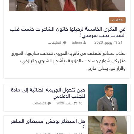
مقالات
في الذكرى الخامسة لرحيلها خاتون الشاعرات ختمت قلب
السياب بحب سرمدي!
21 يونيو، 2026
admin
التعليقات
سلام مسافر تنعطف من ثانوية الحريري فتدلف شارعها، المورق
مثل كل شوارع وساحات الوزيرية، بأشجار الشبوي والرازقي،
والرارانج، يتدلى خارج
حين تتحول الجريمة الجنائية إلى مادة
للجذب الاعلامي
التعليقات
10 يونيو، 2026
هل استطاع بوخش استنطاق الساهر
؟