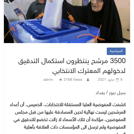
السياسية
3500 مرشح ينتظرون استكمال التدقيق
لدخولهم المعترك الانتخابي
6 مايو، 2021
2168 Views
admin
سيل نيوز / بغداد
كشفت المفوضية العليا المستقلة للانتخابات، الخميس، أن أعداد
المرشحين ليست نهائية لحين المصادقة عليها من قبل مجلس
المفوضين، مؤكدة أن تلك الأسماء لا زالت تخضع للتدقيق في
المفوضية ولم ترسل الى المؤسسات ذات العلاقة بأهلية