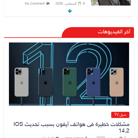
9 أغسطس، 2026
No Comment
صدور أمر قبض بحق وزير العمل
آخر الفيديوهات
السابق أحمد الأسدي
9 أغسطس، 2026
No Comment
الدخيل يفتتح مستشفى الأورام
والطب النووي التخصصي في
الموصل
9 أغسطس، 2026
No Comment
سيل TV
مشكلات خطيرة فى هواتف آيفون بسبب تحديث IOS
14.2