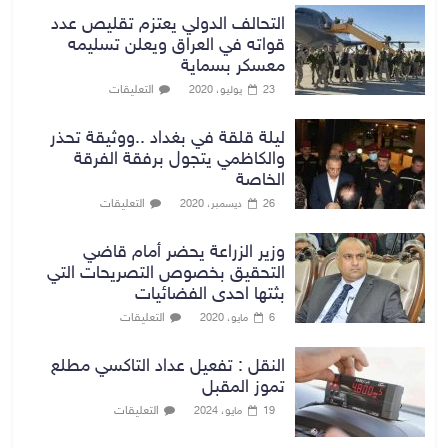
التحالف الدولي يعتزم تقليص عدد
قواته في العراق ويعلن تسليمه
معسكر بسماية
التعليقات
23 يوليو، 2020
ليلة قلقة في بغداد ..ووثيقة تحذر
والكاظمي يتجول برفقة الفرقة
الخاصة
التعليقات
26 ديسمبر، 2020
وزير الزراعة يحضر أمام قاضي
التحقيق بخصوص التصريحات التي
بثتها احدى الفضائيات
التعليقات
6 مايو، 2020
النقل : تفعيل عداد التاكسي مطلع
تموز المقبل
التعليقات
19 مايو، 2024