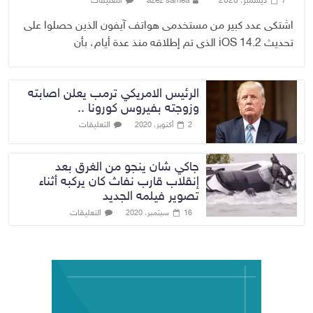
7 ديسمبر، 2020
azez samea
التعليقات
اشتكى عدد كبير من مستخدمى هواتف آيفون الذين حصلوا على
تحديث iOS 14.2 الذى تم إطلاقه منذ عدة أيام، بأن
الرئيس الامريكي ترمب يعلن اصابته
وزوجته بفيروس كورونا ..
التعليقات
2 أكتوبر، 2020
جاكي شان ينجو من الغرق بعد
إنقلاب قارب نفاث كان يركبه أثناء
تصوير فيلمه الجديد
التعليقات
16 سبتمبر، 2020