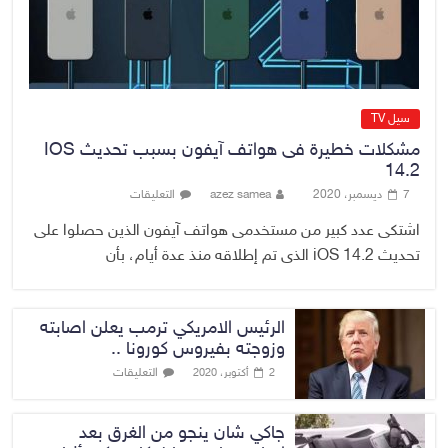
مزورة
7 أغسطس، 2026
No Comment
سيل TV
مشكلات خطيرة فى هواتف آيفون بسبب تحديث IOS
14.2
7 ديسمبر، 2020
azez samea
التعليقات
اشتكى عدد كبير من مستخدمى هواتف آيفون الذين حصلوا على
تحديث iOS 14.2 الذى تم إطلاقه منذ عدة أيام، بأن
الرئيس الامريكي ترمب يعلن اصابته
وزوجته بفيروس كورونا ..
التعليقات
2 أكتوبر، 2020
جاكي شان ينجو من الغرق بعد