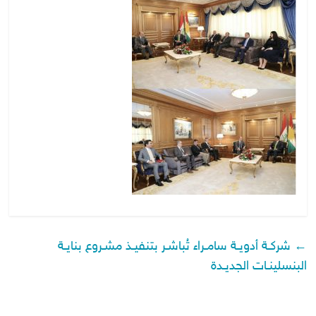
←
شركـة أدويـة سامـراء تُباشـر بتنفيـذ مشـروع بنايـة
البنسلينـات الجديـدة