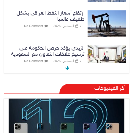
ارتفاع أسعار النفط العراقي بشكل
طفيف عالميا
7 أغسطس، 2026
No Comment
الزيدي يؤكد حرص الحكومة على
ترسيخ علاقات التعاون مع السعودية
7 أغسطس، 2026
No Comment
وزارة الداخلية: الحدود العراقية تشهد
آخر الفيديوهات
مستوى عالياً من الأمن والاستقرار
7 أغسطس، 2026
No Comment
القضاء الأعلى: القبض على عدد من
موظفي بلدية الناصرية ومعقبين
ضبطت بحوزتهم مستندات وأختام