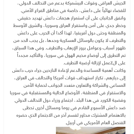
الجيش العراقي وقوات البيشمركة بدعم من التحالف الدولي،
للقضاء نهائياً على داعش، خاصة في مناطق الفراغ الأمني.
واتفق الجانبان على أن استمرار هجمات داعش تهديد حقيقي
وخطر جدي على أمن واستقرار العراق وسوريا، والشرق الأوسط
والمنطقة وحتى دول أفريقيا، لهذا أكدا أن الحرب على داعش
والتطرف لا يكون بالوسائل العسكرية وحدها، بل يجب الحد من
ظهور أسباب وعوامل بروز الإرهاب والتطرف. وفي هذا السياق،
تم التطرق إلى أوضاع مخيم الهول في سوريا، والتأكيد مجدداً
على الzعمل لإزالة أرضية التطرف.
وكانت أهمية المساعدة والدعم لإعادة النازحين جراء حرب داعش
إلى ديارهم، تكرار استهداف قوات أمريكا والتحالف في العراق،
المساعي والشراكة والتعاون متعدد الجوانب لحماية الأمن
والاستقرار في المنطقة، الأوضاع الحالية والمستقبلية في سوريا
وقضية الكورد في هذا البلد، اجتماع وزراء دول التحالف الدولي
ضد داعش الأسبوع القادم في روما ومسائل أخرى تحظى
بالاهتمام المشترك محاور لقسم آخر من الاجتماع الذي حضره
القنصل العام الأمريكي في أربيل.