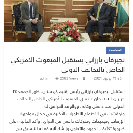
السياسية
نجيرفان بارزاني يستقبل المبعوث الامريكي
الخاص بالتحالف الدولي
25 يونيو، 2021
2583 Views
admin
استقبل نيجيرفان بارزاني رئيس إقليم كردستان، ظهر الجمعة ٢٥
حزيران ٢٠٢١، جان غادفري المبعوث الأمريكي الخاص للتحالف
الدولي ضد داعش وكالة، ووالوفد المرافق له.
ونوقشت في الاجتماع التطورات الأخيرة في مجال مواجهة
الإرهاب وتهديدات وتحركات داعش في العراق، وأكد الجانبان على
ضرورة تكثيف الجهود والتعاون وإنشاء آلية فعالة للتنسيق بين