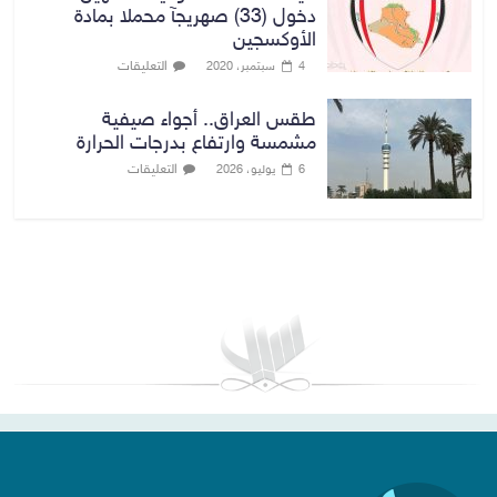
دخول (33) صهريجآ محملا بمادة
الأوكسجين
التعليقات
4 سبتمبر، 2020
طقس العراق.. أجواء صيفية
مشمسة وارتفاع بدرجات الحرارة
التعليقات
6 يوليو، 2026
بغداد توقعات الطقس