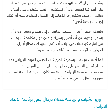
وشدد على أن “هذه الهجمات مدانة، ولا نسمح بأن يتم الاعتداء
على أهدافنا الحيوية ولا أن تستخدم أراضينا للاعتداء على أحد”،
مؤكدا أن بلاده ستقرر إما الذهاب إلى الحلول الدبلوماسية أو اتخاذ
إجراءات رادعة أخرى”.
وتعرض مطار أربيل، السبت الماضي، إلى هجوم مسير دون أن
يسفر الهجوم عن أي أضرار بشرية. وأعلن جهاز مكافحة الإرهاب
في إقليم كردستان في بيان، أنه “تم استهداف مطار أربيل
الدولي بطائرات مسيرة محمّلة بمواد متفجرة”.
كما أعلنت قيادة البيشمركة الكردية أن الحرس الثوري الإيراني نفذ
صباح أمس الاثنين على جبال كردستان شمال العراق ، كما
قصفت المدفعية الإيرانية ناحية سيدكان الحدودية التابعة لقضاء
سوران شمال شرقي مدينة أربيل.
←
وزير الشباب والرياضة عدنان درجال يفوز برئاسة الاتحاد
العراقي