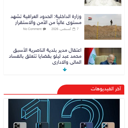
وزارة الداخلية: الحدود العراقية تشهد
مستوى عالياً من الأمن والاستقرار
7 أغسطس، 2026
No Comment
اعتقال مدير بلدية الناصرية الأسبق
محمد عبد ليلو بقضايا تتعلق بالفساد
المالي والاداري
8 أغسطس، 2026
No Comment
الإعلام والاتصالات: (ستارلينك)
آخر الفيديوهات
خدمة فضائية متطورة ولن تلغي
شبكات الإنترنت التقليدية الأخرى
8 أغسطس، 2026
No Comment
أجواء حارة ودرجات حرارة تلامس 50
مئوية في 3 محافظات عراقية