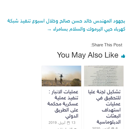
بجهود المهندس خالد حسن صالح وخلال اسبوع تنفيذ شبكة
كهرباء حيي اليرموك والسلام بسامراء
→
Share This Post:
You May Also Like
تشكيل لجنة عليا
عمليات الانبار :
للتحقيق في
تنفيذ عملية
عمليات
عسكرية محكمة
استهداف
على الطريق
البعثات
الدولي
الدبلوماسية
13 أبريل، 2019