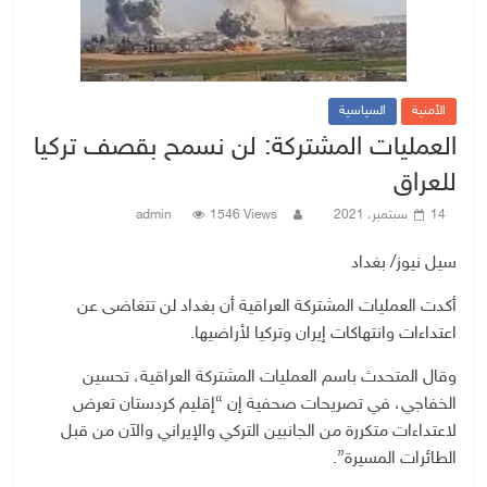
الأمنية
السياسية
العمليات المشتركة: لن نسمح بقصف تركيا
للعراق
14 سبتمبر، 2021
1546 Views
admin
سيل نيوز/ بغداد
أكدت العمليات المشتركة العراقية أن بغداد لن تتغاضى عن
اعتداءات وانتهاكات إيران وتركيا لأراضيها.
وقال المتحدث باسم العمليات المشتركة العراقية، تحسين
الخفاجي، في تصريحات صحفية إن “إقليم كردستان تعرض
لاعتداءات متكررة من الجانبين التركي والإيراني والآن من قبل
الطائرات المسيرة”.