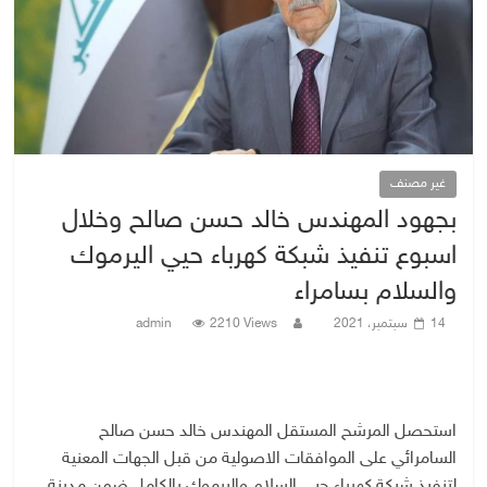
غير مصنف
بجهود المهندس خالد حسن صالح وخلال
اسبوع تنفيذ شبكة كهرباء حيي اليرموك
والسلام بسامراء
14 سبتمبر، 2021
2210 Views
admin
استحصل المرشح المستقل المهندس خالد حسن صالح
السامرائي على الموافقات الاصولية من قبل الجهات المعنية
لتنفيذ شبكة كهرباء حيي السلام واليرموك بالكامل ضمن مدينة