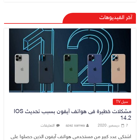
الزيدي يؤكد حرص الحكومة على
آخر الفيديوهات
ترسيخ علاقات التعاون مع السعودية
7 أغسطس، 2026
No Comment
وزارة الداخلية: الحدود العراقية تشهد
مستوى عالياً من الأمن والاستقرار
7 أغسطس، 2026
No Comment
سيل TV
مشكلات خطيرة فى هواتف آيفون بسبب تحديث IOS
14.2
7 ديسمبر، 2020
azez samea
التعليقات
اشتكى عدد كبير من مستخدمى هواتف آيفون الذين حصلوا على