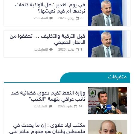
في يوم الغدير : هل الولاية كلمات
نرددها أم قيم نعيشها؟
التعليقات
3 يونيو، 2026
قبل الترقية والتكليف … تحققوا من
الانجاز الحقيقي
التعليقات
1 يونيو، 2026
متفرقات
وزارة النفط تقيم دعوى قضائية ضد
نائب عراقي بتهمة “الكذب”
التعليقات
14 مايو، 2022
مكتب اياد علاوي : إن ما يحدث في
فلسطين ولبنان هو هجوم سافر على