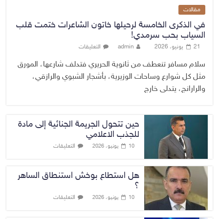
مقالات
في الذكرى الخامسة لرحيلها خاتون الشاعرات ختمت قلب
السياب بحب سرمدي!
21 يونيو، 2026
admin
التعليقات
سلام مسافر تنعطف من ثانوية الحريري فتدلف شارعها، المورق
مثل كل شوارع وساحات الوزيرية، بأشجار الشبوي والرازقي،
والرارانج، يتدلى خارج
حين تتحول الجريمة الجنائية إلى مادة
للجذب الاعلامي
التعليقات
10 يونيو، 2026
هل استطاع بوخش استنطاق الساهر
؟
التعليقات
10 يونيو، 2026