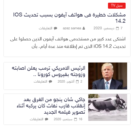
سيل TV
مشكلات خطيرة فى هواتف آيفون بسبب تحديث IOS
14.2
7 ديسمبر، 2020
azez samea
التعليقات
اشتكى عدد كبير من مستخدمى هواتف آيفون الذين حصلوا على
تحديث iOS 14.2 الذى تم إطلاقه منذ عدة أيام، بأن
الرئيس الامريكي ترمب يعلن اصابته
وزوجته بفيروس كورونا ..
التعليقات
2 أكتوبر، 2020
جاكي شان ينجو من الغرق بعد
إنقلاب قارب نفاث كان يركبه أثناء
تصوير فيلمه الجديد
التعليقات
16 سبتمبر، 2020