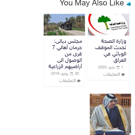
You May Also Like
وزارة الصحة
مجلس ديالى:
تحدث الموقف
حرمان أهالي 7
الوبائي في
قرى من
العراق
الوصول الى
أراضيهم الزراعية
1 مايو، 2020
30 يوليو، 2019
التعليقات
التعليقات