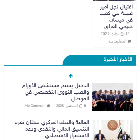
اغتيال نجل امير
قبيلة بني كعب
في ميسان
جنوبي العراق
12 يوليو، 2021
التعليقات
الأخبار الأخيرة
الدخيل يفتتح مستشفى الأورام
والطب النووي التخصصي في
الموصل
9 أغسطس، 2026
No Comment
المالية والبنك المركزي يبحثان تعزيز
التنسيق المالي والنقدي ودعم
الاستقرار الاقتصادي