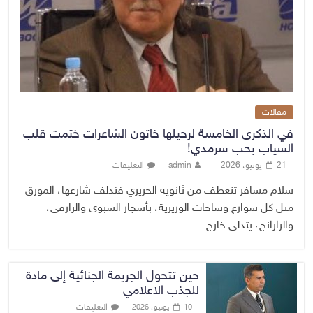
مقالات
في الذكرى الخامسة لرحيلها خاتون الشاعرات ختمت قلب
السياب بحب سرمدي!
21 يونيو، 2026
admin
التعليقات
سلام مسافر تنعطف من ثانوية الحريري فتدلف شارعها، المورق
مثل كل شوارع وساحات الوزيرية، بأشجار الشبوي والرازقي،
والرارانج، يتدلى خارج
حين تتحول الجريمة الجنائية إلى مادة
للجذب الاعلامي
التعليقات
10 يونيو، 2026