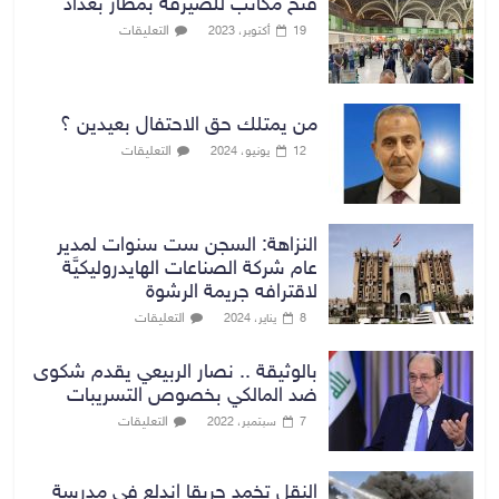
فتح مكاتب للصيرفة بمطار بغداد
التعليقات
19 أكتوبر، 2023
من يمتلك حق الاحتفال بعيدين ؟
التعليقات
12 يونيو، 2024
النزاهة: السجن ست سنوات لمدير
عام شركة الصناعات الهايدروليكيَّة
لاقترافه جريمة الرشوة
التعليقات
8 يناير، 2024
بالوثيقة .. نصار الربيعي يقدم شكوى
ضد المالكي بخصوص التسريبات
التعليقات
7 سبتمبر، 2022
النقل تخمد حريقا اندلع في مدرسة