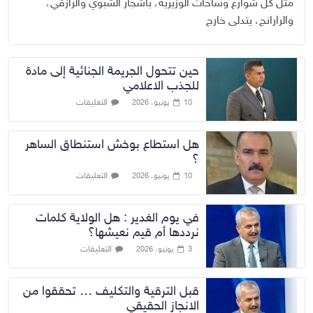
مثل كل شوارع وساحات الوزيرية، بأشجار الشبوي والرازقي،
والرارانج، يتدلى خارج
حين تتحول الجريمة الجنائية إلى مادة
للجذب الاعلامي
التعليقات
10 يونيو، 2026
هل استطاع بوخش استنطاق الساهر
؟
التعليقات
10 يونيو، 2026
في يوم الغدير : هل الولاية كلمات
نرددها أم قيم نعيشها؟
التعليقات
3 يونيو، 2026
قبل الترقية والتكليف … تحققوا من
الانجاز الحقيقي