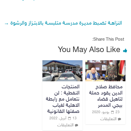
النزاهـة تضـبط مديـرة مدرسـة متلبسـة بالابتـزاز والرشوة
→
Share This Post:
You May Also Like
محافظ صلاح
المنتجات
الدين يقود حملة
النفطية : لن
لتاهيل قضاء
نتعامل مع رابطة
بيجي المدمر
الاهلية لغياب
صفتها القانونية
23 يونيو، 2020
13 أبريل، 2022
التعليقات
التعليقات