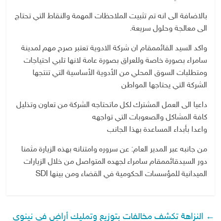
بالاضافة الى انه تم تثبيت الملاحظات المهمة والنقاط التي تحتاج
الى معالجة وحلول سريعة.
واكد السيد القائممقام ان شركة الادوية تعتبر صرح مهم لمدينة
سامراء بصورة خاصة وللعراق بصورة عامة لانها تلبي احتياجات
ومتطلبات السوق المحلي من الأدوية الأساسية التي تنتجها
الشركة التي يحتاجها المواطن
داعيا الى العمل المشترك لكل ماتحتاجه الشركة من تعاون وتذليل
كافة المشاكل والصعوبات التي تواجهه
واعدا بأبداء المساعدة بهذا الجانب
من جانبه عبر المدير العام: عن سروره وامتنانه بهذه الزيارة مثمنا
دور السيدقائممقام سامراء لجهده المتواصل من خلال الزيارات
الميدانية للمؤسسات الحكومية في القضاء ومن بينها SDI
←
النزاهة تكشف مخالفات بتوزيع وتمليك أراضٍ في نينوى