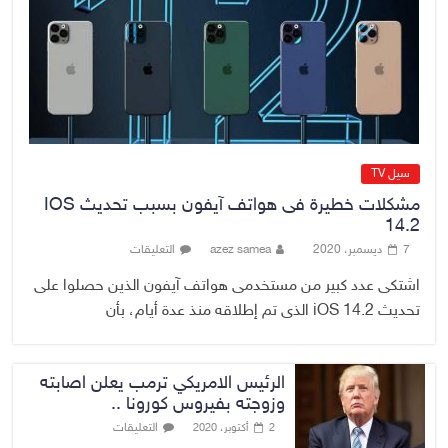
القضاء الأعلى: القبض على عدد من
موظفي بلدية الناصرية ومعقبين
ضبطت بحوزتهم مستندات وأختام
مزورة
7 أغسطس، 2026
No Comment
سيل TV
مشكلات خطيرة فى هواتف آيفون بسبب تحديث IOS
14.2
7 ديسمبر، 2020
azez samea
التعليقات
اشتكى عدد كبير من مستخدمى هواتف آيفون الذين حصلوا على
تحديث iOS 14.2 الذى تم إطلاقه منذ عدة أيام، بأن
الرئيس الامريكي ترمب يعلن اصابته
وزوجته بفيروس كورونا ..
التعليقات
2 أكتوبر، 2020