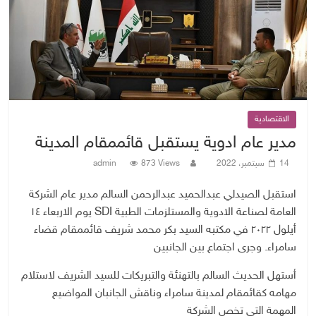
الاقتصادية
مدير عام ادوية يستقبل قائممقام المدينة
14 سبتمبر، 2022
873 Views
admin
استقبل الصيدلي عبدالحميد عبدالرحمن السالم مدير عام الشركة
العامة لصناعة الادوية والمستلزمات الطبية SDI يوم الاربعاء ١٤
أيلول ٢٠٢٢ في مكتبه السيد بكر محمد شريف قائممقام قضاء
سامراء. وجرى اجتماع بين الجانبين
أستهل الحديث السالم بالتهنئة والتبريكات للسيد الشريف لاستلام
مهامه كقائمقام لمدينة سامراء وناقش الجانبان المواضيع
المهمة التي تخص الشركة