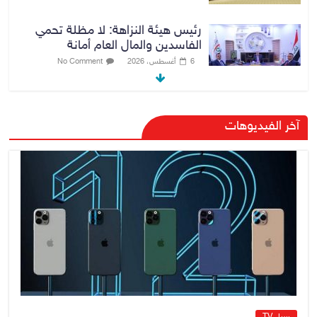
رئيس هيئة النزاهة: لا مظلة تحمي
الفاسدين والمال العام أمانة
6 أغسطس، 2026
No Comment
الدخيل والشمري يبحثان الملفات
آخر الفيديوهات
الأمنية في نينوى وجهود دعم
الاستقرار
6 أغسطس، 2026
No Comment
الراتب كل 40 يوماً.. مستشار الزيدي
المالي يتحدث عن فرضية “كسب
الزمن” لجمع الإيرادات
6 أغسطس، 2026
No Comment
سيل TV