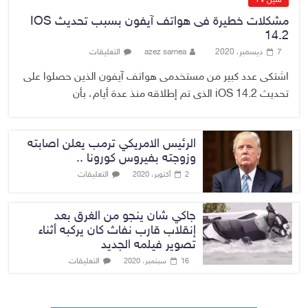
مشكلات خطيرة فى هواتف آيفون بسبب تحديث IOS
14.2
7 ديسمبر، 2020
azez samea
التعليقات
اشتكى عدد كبير من مستخدمى هواتف آيفون الذين حصلوا على
تحديث iOS 14.2 الذى تم إطلاقه منذ عدة أيام، بأن
الرئيس الامريكي ترمب يعلن اصابته
وزوجته بفيروس كورونا ..
التعليقات
2 أكتوبر، 2020
جاكي شان ينجو من الغرق بعد
إنقلاب قارب نفاث كان يركبه أثناء
تصوير فيلمه الجديد
التعليقات
16 سبتمبر، 2020