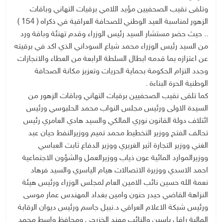
وتلقى نقيب الصحفيين مؤيد اللامي برقيات التهاني وباقات
الزهور لمناسبة العيد الوطني للصحافة العراقية في ذكراه ( 154 )
.. حيث حضر مستشار السيد رئيس الوزراء وقدم تهنئة وباقة ورد
من السيد رئيس الوزراء محمد شياع السوداني الذي اكد في برقيته
عن اعتزازه بما قدمه ابطال السلطة الرابعة من العطاء والانجازات
وجدد التزام الحكومة بحماية الحريات وتعزيز مكانة الصحافة
الوطنية الحرة البناءة .
كما تلقى نقيب الصحفيين برقيات التهاني وباقات الزهور من
السيدة الاولى ورئيس مجلس النواب محمد الحلبوسي ورئيس
ائتلاف دولة القانون نوري المالكي والسيد هادي العامري رئيس
تحالف الفتح ووزير التخطيط محمد تميم ووزيرالنفط حيان عبد
الغني ووزير التجارة اثير الغريري ووزير الدفاع ثابت العباسي
ووزيرالموارد المائية عون ذياب ووزيرالعمل والشؤون الاجتماعية
احمد الاسدي ووزيرة الاتصالات هيام الياسري والسيد فرهاد
نعمة الله حسين نائب الامين العام لمجلس الوزراء ورئيس هيئة
النزاهة القاضي حيدر حنون وامين بغداد المهندس عمار موسى
ورئيس شبكة الاعلام العراقي د.نبيل جاسم ورئيس ديوان الرقابة
المالية رافل ياسين والنائب مهند الخزرجي ومحافظ واسط محمد