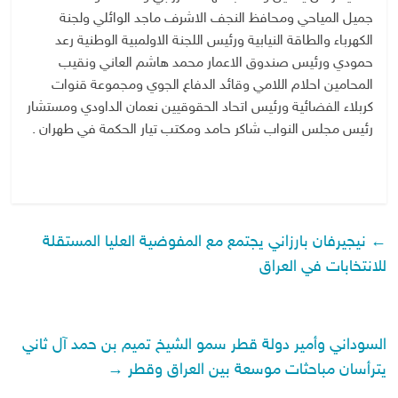
جميل المياحي ومحافظ النجف الاشرف ماجد الوائلي ولجنة
الكهرباء والطاقة النيابية ورئيس اللجنة الاولمبية الوطنية رعد
حمودي ورئيس صندوق الاعمار محمد هاشم العاني ونقيب
المحامين احلام اللامي وقائد الدفاع الجوي ومجموعة قنوات
كربلاء الفضائية ورئيس اتحاد الحقوقيين نعمان الداودي ومستشار
رئيس مجلس النواب شاكر حامد ومكتب تيار الحكمة في طهران .
←
نيجيرفان بارزاني يجتمع مع المفوضية العليا المستقلة
للانتخابات في العراق
السوداني وأمير دولة قطر سمو الشيخ تميم بن حمد آل ثاني
يترأسان مباحثات موسعة بين العراق وقطر
→