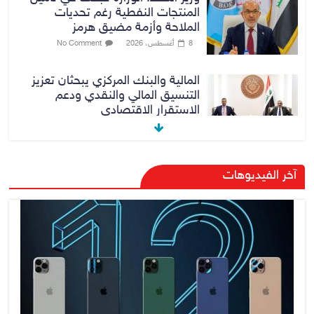
المنتجات النفطية رغم تحديات
الملاحة وأزمة مضيق هرمز
8 أغسطس، 2026
No Comment
المالية والبنك المركزي يبحثان تعزيز
التنسيق المالي والنقدي ودعم
الاستقرار الاقتصادي
9 أغسطس، 2026
No Comment
النزاهة تنفي مداهمة منزل شقيق
آخر الفيديوهات
رئيس وزراء سابق في الكاظمية
8 أغسطس، 2026
No Comment
رئيس حكومة إقليم كردستان مسرور
بارزاني ينفي ما يشاع عن وجود
عسكري أمريكي في بعض قواعد
الإقليم
8 أغسطس، 2026
No Comment