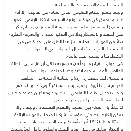
الرئيس للتنمية الاقتصادية والاجتماعية.
وبينما يتمتع النظام التعليمي الحالي بمتانة في تقاليده، إلا أنه
غالبًا ما يخفق في مواكبة الوتيرة السريعة للابتكار الرقمي. كمربٍ
ومنشئ للمؤسسات، لقد شهدت أوجه القصور في نظام يركز
على الحفظ والاستذكار بدلاً من التفكير النقدي، والمعرفة النظرية
بدلاً من المهارات العملية. يبرز هذا الخلل على نحو خاص في
الجنوب العالمي، حيث لا تزال الفجوات في الوصول إلى
التكنولوجيا والتعليم الجيد قائمة.
في أدواري القيادية، بدأً من مجموعة طلال أبو غزالة إلى التحالف
العالمي للأمم المتحدة لتكنولوجيا المعلومات والاتصالات
والتنمية، لقد دعوت إلى إدراج الثقافة الرقمية في المناهج
الدراسية. إن الثورة الرقمية ليست مستقبلاً بعيدًا؛ إنها الحاضر،
ويجب تحويل نظامنا التعليمي لإنتاج رواد ومبتكرين وقادة جاهزين
لهذا العصر الجديد، وليس مجرد خريجين.
لا شكَّ بأن الصلة بين التعليم والتقدم الاقتصادي وثيقة، ولا
يمكن إنكارها. بصفتي مؤسساً لشركة الخدمات المهنية الرائدة
عالميًاTAG Global أدرك أهمية تزويد الشباب بأدوات التعليم
والابتكار. وذلك من خلال تعزيز البحث والتطوير داخل المؤسسات