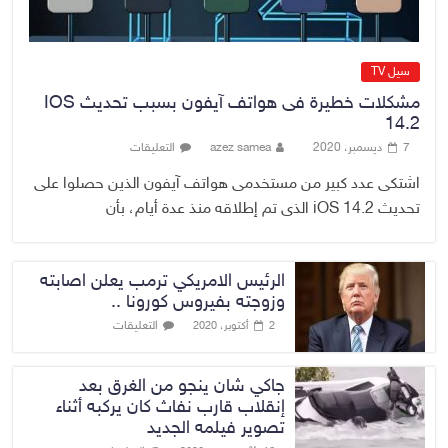
سيل TV
مشكلات خطيرة فى هواتف آيفون بسبب تحديث IOS
14.2
7 ديسمبر، 2020
azez samea
التعليقات
اشتكى عدد كبير من مستخدمى هواتف آيفون الذين حصلوا على
تحديث iOS 14.2 الذى تم إطلاقه منذ عدة أيام، بأن
الرئيس الامريكي ترمب يعلن اصابته
وزوجته بفيروس كورونا ..
التعليقات
2 أكتوبر، 2020
جاكي شان ينجو من الغرق بعد
إنقلاب قارب نفاث كان يركبه أثناء
تصوير فيلمه الجديد