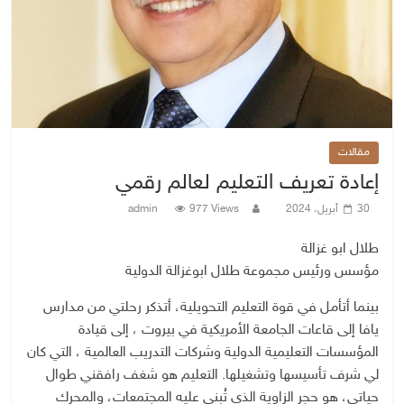
مقالات
إعادة تعريف التعليم لعالم رقمي
30 أبريل، 2024
977 Views
admin
طلال ابو غزالة
مؤسس ورئيس مجموعة طلال ابوغزالة الدولية
بينما أتأمل في قوة التعليم التحويلية، أتذكر رحلتي من مدارس
يافا إلى قاعات الجامعة الأمريكية في بيروت ، إلى قيادة
المؤسسات التعليمية الدولية وشركات التدريب العالمية ، التي كان
لي شرف تأسيسها وتشغيلها. التعليم هو شغف رافقني طوال
حياتي، هو حجر الزاوية الذي تُبنى عليه المجتمعات، والمحرك