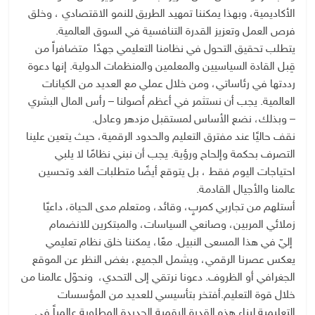
الأكاديمية، وبهذا يمكننا تمهيد الطريق للنمو الاقتصادي ، وخلق
فرص العمل وتعزيز القدرة التنافسية في السوق العالمية.
يتطلب تحقيق التحول في نظامنا التعليمي جهدًا متضافراً من
قِبل القادة السياسيين والمعلمين والمنظمات الدولية. إنها دعوة
رددتها في رئاساتي، ومن خلال عملي مع العديد من الكيانات
العالمية. يجب أن نستثمر في أعظم أصولنا – رأس المال البشري
– وبذلك، نضع الأساس لمستقبل مزدهر وعادل.
نقف حاليًا عند مفترق التعليم والحدود الرقمية، حيث يتعين علينا
التصرف بحكمة وإلحاح ورؤية. يجب أن نبني نظامًا لا يلبي
احتياجات اليوم فقط ، بل يتوقع أيضًا متطلبات الغد وتحسين
عالمنا والأجيال القادمة.
أستلهم من تجاربي كمربٍ، وقائد، ومتعلم مدى الحياة، داعيًا
زملائي المربين، وصانعي السياسات، والمبتكرين للانضمام
إليّ في هذا المسعى النبيل. معًا، يمكننا خلق نظام تعليمي
يعكس عصرنا الرقمي، ويشمل الجميع، بغض النظر عن الموقع
الجغرافي أو الظروف. دعونا نرتقي إلى التحدي، ونحوّل عالمنا من
خلال قوة التعليم. أفتخر بتأسيسي للعديد من المؤسسات
التعليمية لبناء هذه القدرة الرقمية الجديدة المطلوبة عالمياً في