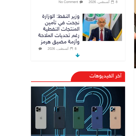
8 أغسطس، 2026
No Comment
وزير النفط: الوزارة
نجحت في تأمين
المنتجات النفطية
رغم تحديات الملاحة
وأزمة مضيق هرمز
8 أغسطس، 2026
No Comment
المالية والبنك
آخر الفيديوهات
المركزي يبحثان تعزيز
التنسيق المالي
والنقدي ودعم
الاستقرار الاقتصادي
9 أغسطس، 2026
No Comment
النزاهة تنفي مداهمة
منزل شقيق رئيس