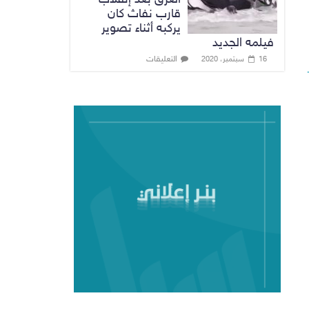
قارب نفاث كان
يركبه أثناء تصوير
فيلمه الجديد
التعليقات
16 سبتمبر، 2020