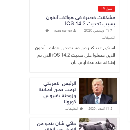
وزراء سابق في
الكاظمية
سيل TV
8 أغسطس، 2026
مشكلات خطيرة فى هواتف آيفون
No Comment
بسبب تحديث IOS 14.2
7 ديسمبر، 2020
azez samea
رئيس حكومة إقليم
التعليقات
كردستان مسرور
بارزاني ينفي ما يشاع
اشتكى عدد كبير من مستخدمى هواتف آيفون
عن وجود عسكري
الذين حصلوا على تحديث iOS 14.2 الذى تم
أمريكي في بعض
إطلاقه منذ عدة أيام، بأن
قواعد الإقليم
8 أغسطس، 2026
No Comment
الرئيس الامريكي
ترمب يعلن اصابته
وزوجته بفيروس
كورونا ..
التعليقات
2 أكتوبر، 2020
جاكي شان ينجو من
الغرق بعد إنقلاب