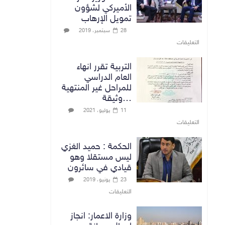
الأميركي لشؤون
تمويل الإرهاب
28 سبتمبر، 2019
التعليقات
التربية تقرر انهاء
العام الدراسي
للمراحل غير المنتهية
…وثيقة
11 يوليو، 2021
التعليقات
الحكمة : حميد الغزي
ليس مستقلا وهو
قيادي في سائرون
23 يونيو، 2019
التعليقات
وزارة الاعمار: انجاز