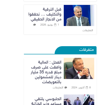
قبل الترقية
والتكليف … تحققوا
من الانجاز الحقيقي
1 يونيو، 2026
التعليقات
متفرقات
الفحل : المالية
وافقت على صرف
مبلغ قدره 35 مليار
دينار للمشمولين
بالتعويضات
التعليقات
8 أكتوبر، 2024
الحلبوسي يلتقي
مساعد وزير الخزانة