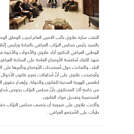
التقت سارة علاوي نائب الامين العام لحزب الوفاق الوط
بالسيد رئيس مجلس النوّاب العراقي بالنيابة ورئيس إ
الوطني العراقي الدكتور أياد علاوي والأخوات والأخوة ف
شهدَ اللقاء مُناقشة الأوضاع العامة على الساحة العراق
البلد، والتباحث حول مُستجدات الأوضاع وتأثيرها على الب
وأوضحت علاوي على أنَّ مُحاولات تمرير قانون الأحوال ا
لطمس الهوية المدنية للقانون والدولة، وإهدار حقوق ال
من جانبهِ أكدَ المندلاوي بأنَّ مجلس النوّاب يخوض مُد
الشخصية وتعديل مواد القانون.
وأكدت علاوي على ضرورة أن ينصف مجلس النوّاب حقوق ال
طرأت على المُجتمع العراقي .