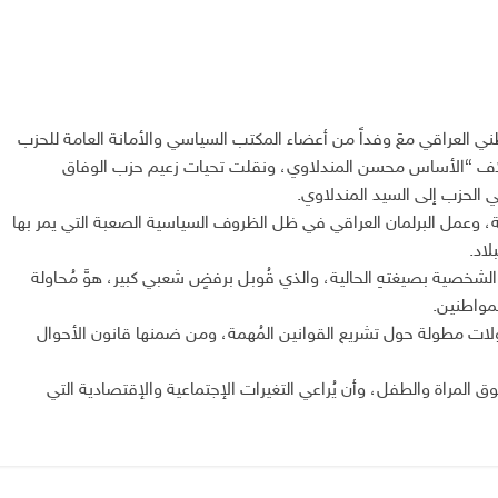
ني العراقي معَ وفداً من أعضاء المكتب السياسي والأمانة العامة للحزب
ئتلاف “الأساس محسن المندلاوي، ونقلت تحيات زعيم حزب الوفاق
ي الحزب إلى السيد المندلاوي.
ية، وعمل البرلمان العراقي في ظل الظروف السياسية الصعبة التي يمر بها
لاد.
لشخصية بصيغتهِ الحالية، والذي قُوبل برفضٍ شعبي كبير، هوَّ مُحاولة
مواطنين.
اولات مطولة حول تشريع القوانين المُهمة، ومن ضمنها قانون الأحوال
مراة والطفل، وأن يُراعي التغيرات الإجتماعية والإقتصادية التي