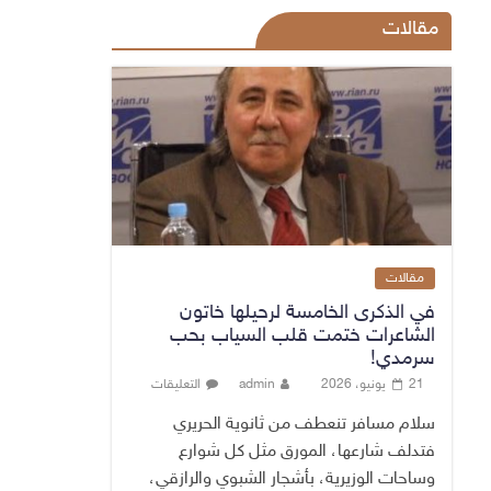
مقالات
مقالات
في الذكرى الخامسة لرحيلها خاتون
الشاعرات ختمت قلب السياب بحب
سرمدي!
21 يونيو، 2026
admin
التعليقات
سلام مسافر تنعطف من ثانوية الحريري
فتدلف شارعها، المورق مثل كل شوارع
وساحات الوزيرية، بأشجار الشبوي والرازقي،