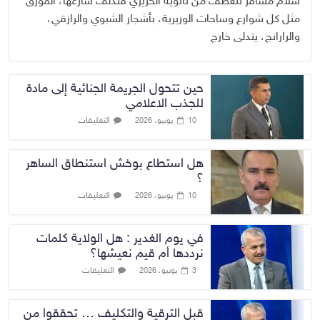
سلام مسافر تنعطف من ثانوية الحريري فتدلف شارعها، المورق
مثل كل شوارع وساحات الوزيرية، بأشجار الشبوي والرازقي،
والرارانج، يتدلى خارج
حين تتحول الجريمة الجنائية إلى مادة
للجذب الاعلامي
التعليقات
10 يونيو، 2026
هل استطاع بوخش استنطاق الساهر
؟
التعليقات
10 يونيو، 2026
في يوم الغدير : هل الولاية كلمات
نرددها أم قيم نعيشها؟
التعليقات
3 يونيو، 2026
قبل الترقية والتكليف … تحققوا من