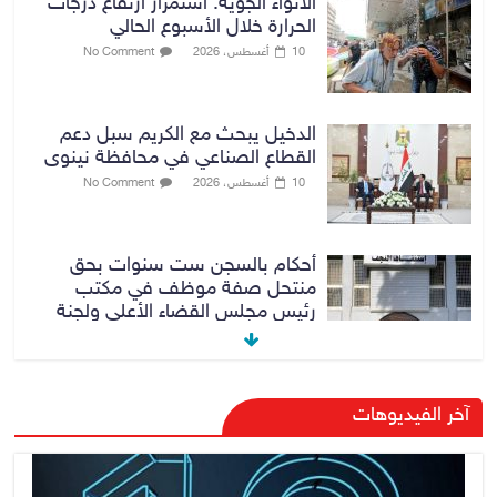
الأنواء الجوية: استمرار ارتفاع درجات
الحرارة خلال الأسبوع الحالي
10 أغسطس، 2026
No Comment
الدخيل يبحث مع الكريم سبل دعم
القطاع الصناعي في محافظة نينوى
10 أغسطس، 2026
No Comment
أحكام بالسجن ست سنوات بحق
منتحل صفة موظف في مكتب
رئيس مجلس القضاء الأعلى ولجنة
مكافحة الفساد المركزية
10 أغسطس، 2026
No Comment
الدخيل والكريم يفتتحان معمل
آخر الفيديوهات
«ألبسة ولدي» للنسيج في مدينة
الموصل بعد إعادة تأهيله
10 أغسطس، 2026
No Comment