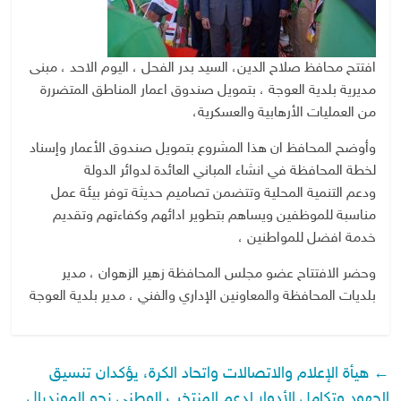
افتتح محافظ صلاح الدين، السيد بدر الفحل ، اليوم الاحد ، مبنى
مديرية بلدية العوجة ، بتمويل صندوق اعمار المناطق المتضررة
من العمليات الأرهابية والعسكرية،
وأوضح المحافظ ان هذا المشروع بتمويل صندوق الأعمار وإسناد
لخطة المحافظة في انشاء المباني العائدة لدوائر الدولة
ودعم التنمية المحلية وتتضمن تصاميم حديثة توفر بيئة عمل
مناسبة للموظفين ويساهم بتطوير ادائهم وكفاءتهم وتقديم
خدمة افضل للمواطنين ،
وحضر الافتتاح عضو مجلس المحافظة زهير الزهوان ، مدير
بلديات المحافظة والمعاونين الإداري والفني ، مدير بلدية العوجة
←
هيأة الإعلام والاتصالات واتحاد الكرة، يؤكدان تنسيق
الجهود وتكامل الأدوار لدعم المنتخب الوطني نحو المونديال