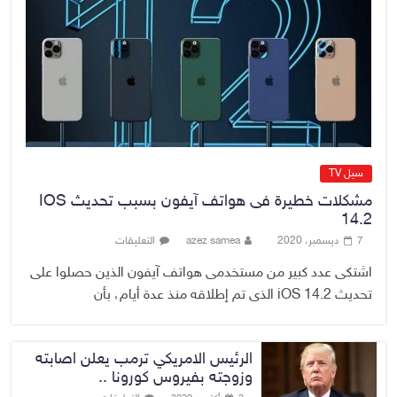
رئيس مجلس القضاء الأعلى يستلم
التقرير السنوي لديوان الرقابة المالية
الاتحادي لسنة 2025
10 أغسطس، 2026
No Comment
سيل TV
مشكلات خطيرة فى هواتف آيفون بسبب تحديث IOS
14.2
7 ديسمبر، 2020
azez samea
التعليقات
اشتكى عدد كبير من مستخدمى هواتف آيفون الذين حصلوا على
تحديث iOS 14.2 الذى تم إطلاقه منذ عدة أيام، بأن
الرئيس الامريكي ترمب يعلن اصابته
وزوجته بفيروس كورونا ..