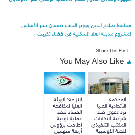
محافظ صلاح الدين ووزير الدفاع يضعان حجر الأساس
لمشروع مدينة العلا السكنية في قضاء تكريت
→
Share This Post:
You May Also Like
المحكمة
النزاهة: الهيئة
الأتحادية العليا
العليا لمكافحة
ترد دعوى ضد
الفساد تنفذ
شرعية انتخابات
عملية نوعية
المكتب التنفيذي
أطاحت برؤوس
للجنة الأولمبية
أربعة متهمين