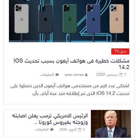
والطب النووي التخصصي في
الموصل
9 أغسطس، 2026
No Comment
سيل TV
مشكلات خطيرة فى هواتف آيفون بسبب تحديث IOS
14.2
7 ديسمبر، 2020
azez samea
التعليقات
اشتكى عدد كبير من مستخدمى هواتف آيفون الذين حصلوا على
تحديث iOS 14.2 الذى تم إطلاقه منذ عدة أيام، بأن
الرئيس الامريكي ترمب يعلن اصابته
وزوجته بفيروس كورونا ..
التعليقات
2 أكتوبر، 2020