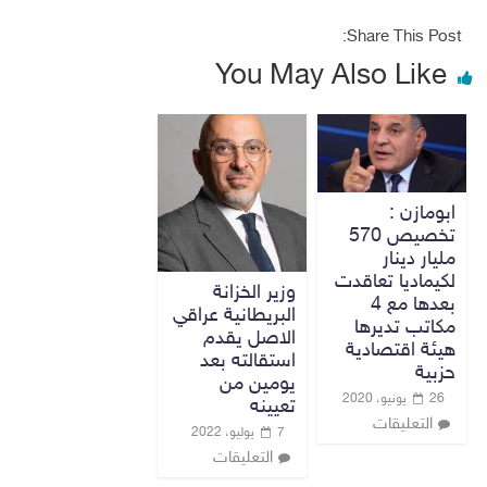
Share This Post:
You May Also Like
ابومازن :
تخصيص 570
مليار دينار
لكيماديا تعاقدت
وزير الخزانة
بعدها مع 4
البريطانية عراقي
مكاتب تديرها
الاصل يقدم
هيئة اقتصادية
استقالته بعد
حزبية
يومين من
26 يونيو، 2020
تعيينه
التعليقات
7 يوليو، 2022
التعليقات