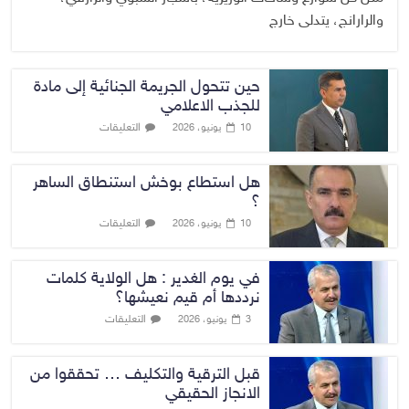
والرارانج، يتدلى خارج
حين تتحول الجريمة الجنائية إلى مادة
للجذب الاعلامي
التعليقات
10 يونيو، 2026
هل استطاع بوخش استنطاق الساهر
؟
التعليقات
10 يونيو، 2026
في يوم الغدير : هل الولاية كلمات
نرددها أم قيم نعيشها؟
التعليقات
3 يونيو، 2026
قبل الترقية والتكليف … تحققوا من
الانجاز الحقيقي