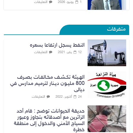
التعليقات
1 يونيو، 2026
متفرقات
النفط يسجل ارتفاعا بسعره
التعليقات
12 يناير، 2021
الهـيئة تكـشـف مخـالفـات بصـرف
800 مليـون ديـنار لترميم مدارس في
ديالى
التعليقات
24 أكتوبر، 2022
حديقة الحيوانات توضح : قام أحد
الزائرين مع أصدقائه بتجاوز وعبور
السياج الأمني والدخول إلى منطقة
خطرة