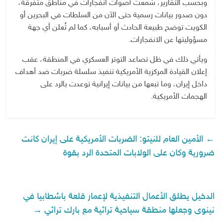
وبحسب التقارير، سُمعت أصوات انفجارات في مناطق متفرقة،
دون صدور بيانات رسمية حتى الآن من السلطات في البحرين أو
الكويت توضح طبيعة الحادث أو أسبابه، كما لم تُعلن أي جهة
مسؤوليتها عن الانفجارات.
ويأتي ذلك في ظل تصاعد التوتر العسكري في المنطقة، عقب
إعلان القيادة المركزية الأمريكية تنفيذ سلسلة ضربات ضد أهداف
داخل إيران، وما تبعها من بيانات إيرانية توعدت بالرد على
الهجمات الأمريكية.
←
الأمين العام للنيتو: الضربات الأمريكية على إيران كانت
ضرورية وكان على الولابات المتحدة الرد بقوة
الدخيل يطلق الأعمال التنفيذية لإعمار قلعة باشطابيا في
نينوى وجعلها منطقة سياحية تراثية مع بارك تراثي
→