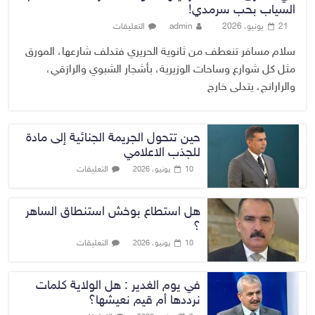
السياب بحب سرمدي!
21 يونيو، 2026
admin
التعليقات
سلام مسافر تنعطف من ثانوية الحريري فتدلف شارعها، المورق
مثل كل شوارع وساحات الوزيرية، بأشجار الشبوي والرازقي،
والرارانج، يتدلى خارج
حين تتحول الجريمة الجنائية إلى مادة
للجذب الاعلامي
التعليقات
10 يونيو، 2026
هل استطاع بوخش استنطاق الساهر
؟
التعليقات
10 يونيو، 2026
في يوم الغدير : هل الولاية كلمات
نرددها أم قيم نعيشها؟