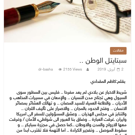
مقالات
سبتايتل الوطن ..
2 أبريل، 2019
2155 Views
dr-basha
بقلم:كاظم المقدادي
شريط الاخبار عن بلادي لم يعد مفرحا .. فليس بين السطور سوى
السيول وهي تجتاح مدن النسيان .. والإمعان في مسيرات المذاهب و
الأديان .. والطاعة العمياء للسيد المصان .. و تهالك العشائر بمصائر
الانسان .. وفتح الحدود بالمجان .. والاصرار على تأليف اللجان ..
والتنابز في مجلس الهذيان .. وعشق المسؤولين للسفر الى امريكا
وايران .
غرقت العبارة .. وضاق بنا العبور الى شواطيء الأمان / وغرقت
معها الارواح والمدن والاوطان ..كما حصل في مجزرة سبايكر .. و
سقوط الموصل .. وتفجير الكرادة .. اما التهمة فلا تقترب ابدا من