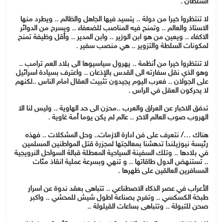
السلطان .
لا تنتظروا خيرا من دولة .. يتسيد فيها الجاهل والظالم .. ويطرد منها
الاستاذ والعالم .. وتمنح فيه المناصب للضعفاء .. ويسرح من الدوائر
الاكفاء .. ويعين من هو ابن الوزير .. وابن المدير .. وأقل وظيفة تمنح
لمكونات السلطة والتزوير .. هي منصب سفير .
لا تنتظروا خيرا من أنظمة .. يهرول سياسيوها الى بلاد العم ترامب ..
وهو الذي نقل سفارته الى القدس بالإذعان .. واعترف بسيادة اسرائيل
على الجولان .. فعرب اليوم يجيدون تثبيت العقال امام الناس ..لكنهم
لا يحركون العقل في الراس .
تدفق الاخبار عن العراق والعرب ..محزن الى حد الهاوية .. وليس لنا الا
الهروب صوب العالم الاخر .. عالم لم يكن يوما أمة غاوية .
هناك …/ نتعرف على فن ادارة الازمات.. وحل المشكلات .. فهذه
رئيسة نيوزيلندا تدهشنا بمعالجتها لمجزرة قتل المواطنين المسلمين
في بلادها .. وتلك السفينة السياحية المعطلة قبالة السواحل النرويجية
.. تستنهض الدول طاقاتها .. و تنهي وبسرعة عملية انقاذ مئات
المسافرين العالقين على ظهرها .
الأعراب في عصر الذكاء الاصطناعي .. تتباهى بعقد ندوة عن اسرار
طبخة الكسكسي .. وتفرح بصناعة اطول شيش للمحشي .. واكبر
صحن للتبولة .. وتتباهى بساعات القيلولة ..