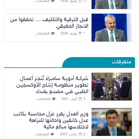
التعليقات
3 يونيو، 2026
قبل الترقية والتكليف … تحققوا من
الانجاز الحقيقي
التعليقات
1 يونيو، 2026
متفرقات
شركـة أدويـة سامـراء تُنجـز أعمـال
تطويـر منظومـة إنتـاج الأوكسجيـن
الطبـي فـي مصنـع بغـداد
التعليقات
3 أبريل، 2021
وزير العدل يقرر عزل محاسبة بكاتب
عدل خانقين واحالتها للنزاهة
لاختلاسها مبالغ مالية
التعليقات
2 مارس، 2023