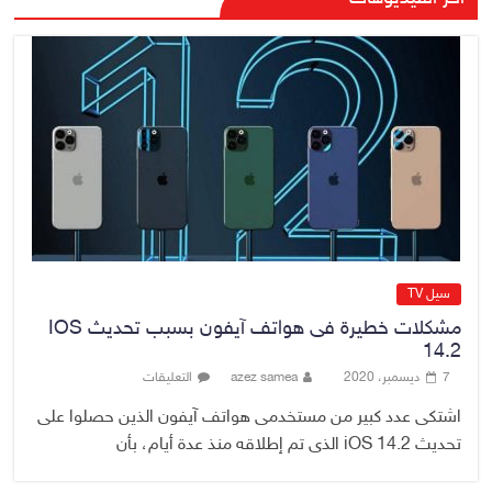
المالي يتحدث عن فرضية “كسب
الزمن” لجمع الإيرادات
6 أغسطس، 2026
No Comment
وزارة العدل تحقق انجازا قانونيا
بكسب دعوى قضائية امام المحاكم
الأردنية لصالح شركة أدوية سامراء
6 أغسطس، 2026
No Comment
سيل TV
مشكلات خطيرة فى هواتف آيفون بسبب تحديث IOS
14.2
7 ديسمبر، 2020
azez samea
التعليقات
اشتكى عدد كبير من مستخدمى هواتف آيفون الذين حصلوا على
تحديث iOS 14.2 الذى تم إطلاقه منذ عدة أيام، بأن