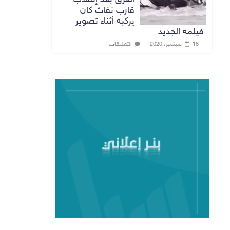
قارب نفاث كان
يركبه أثناء تصوير
فيلمه الجديد
التعليقات
16 سبتمبر، 2020