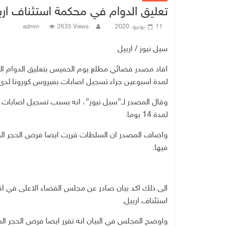
تعليق الدوام في محكمة استئناف ار
11 يونيو، 2020
2635 Views
admin
سيل نيوز / اربيل
افاد مصدر قضائي مطلع يوم الخميس بتعليق الدوام ا
لمدة اسبوعين جراء تسجيل اصابات بفيروس كورونا لدى
وقال المصدر لــ”سيل نيوز”، انه بسبب تسجيل اصابات 
لمدة 14 يوما.
واضاف المصدر ان السلطات قررت ايضا فرض الحجر الصحي
فيها.
الى ذلك اكد بيان صادر عن مجلس القضاء الاعلى في اقل
استئناف اربيل.
واوضح المجلس في البيان انه تقرر ايضا فرض الحجر الصحي ع