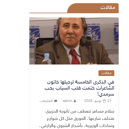
مقالات
مقالات
في الذكرى الخامسة لرحيلها خاتون
الشاعرات ختمت قلب السياب بحب
سرمدي!
21 يونيو، 2026
admin
التعليقات
سلام مسافر تنعطف من ثانوية الحريري
فتدلف شارعها، المورق مثل كل شوارع
وساحات الوزيرية، بأشجار الشبوي والرازقي،