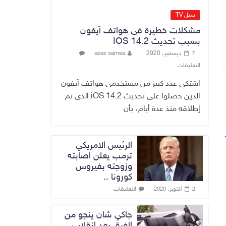
الاقتصاد الرقمي
6 أغسطس، 2026
سيل TV
No Comment
مشكلات خطيرة فى هواتف آيفون
بسبب تحديث IOS 14.2
رئيس هيئة النزاهة:
7 ديسمبر، 2020
azez samea
لا مظلة تحمي
التعليقات
الفاسدين والمال
العام أمانة
اشتكى عدد كبير من مستخدمى هواتف آيفون
6 أغسطس، 2026
الذين حصلوا على تحديث iOS 14.2 الذى تم
No Comment
إطلاقه منذ عدة أيام، بأن
الرئيس الامريكي
ترمب يعلن اصابته
وزوجته بفيروس
كورونا ..
التعليقات
2 أكتوبر، 2020
جاكي شان ينجو من
الغرق بعد إنقلاب