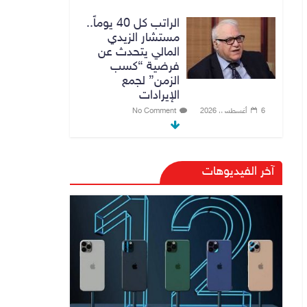
الراتب كل 40 يوماً..
مستشار الزيدي
المالي يتحدث عن
فرضية “كسب
الزمن” لجمع
الإيرادات
6 أغسطس، 2026
No Comment
توجيه من الزيدي
بشأن الوزارات
آخر الفيديوهات
الشاغرة لحين تسمية
الوزراء
6 أغسطس، 2026
No Comment
هيئة الإعلام
والاتصالات تعتمد
شركة Apple منصة
رقمية موثوقة لدعم