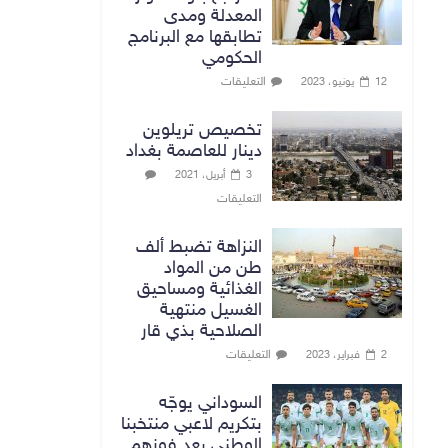
المعدلة ومدى
تطابقها مع البرنامج
الحكومي
التعليقات
12 يونيو، 2023
تخصيص تريلوين
دينار للعاصمة بغداد
3 أبريل، 2021
التعليقات
النزاهة تضبط ألف
طن من المواد
الغذائية ومساحيق
الغسيل منتهية
الصلاحية بذي قار
التعليقات
2 فبراير، 2023
السوداني يوجّه
بتكريم لاعبي منتخبنا
الوطني بعد فوزهم