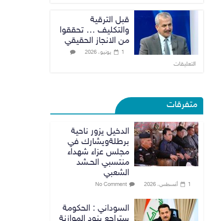
قبل الترقية
والتكليف … تحققوا
من الانجاز الحقيقي
1 يونيو، 2026
التعليقات
متفرقات
الدخيل يزور ناحية
برطلةويشارك في
مجلس عزاء شهداء
منتسبي الحـشد
الشعبي
1 أغسطس، 2026
No Comment
السوداني : الحكومة
ستراجع بنود الموازنة