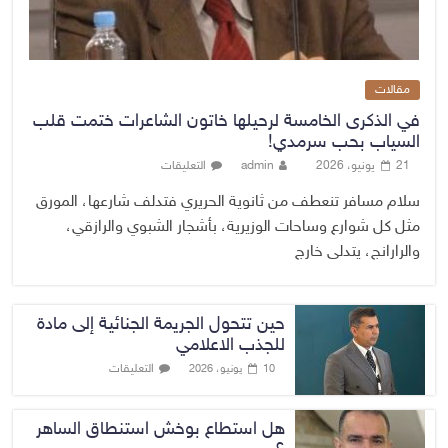
مقالات
في الذكرى الخامسة لرحيلها خاتون الشاعرات ختمت قلب
السياب بحب سرمدي!
21 يونيو، 2026
admin
التعليقات
سلام مسافر تنعطف من ثانوية الحريري فتدلف شارعها، المورق
مثل كل شوارع وساحات الوزيرية، بأشجار الشبوي والرازقي،
والرارانج، يتدلى خارج
حين تتحول الجريمة الجنائية إلى مادة
للجذب الاعلامي
التعليقات
10 يونيو، 2026
هل استطاع بوخش استنطاق الساهر