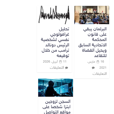
البرلمان يبقي
تحليل
على قانون
غرافولوجي
المحكمة
نفسي لشخصية
الاتحادية السابق
الرئيس دونالد
ويحيل القضاة
ترامب من خلال
للتقاعد
توقيعه
16 مارس،
11 أبريل، 2026
التعليقات
2021
التعليقات
السجن لزوجين
ابتزا شخصا على
مواقع التواصل