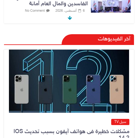
الفاسدين والمال العام أمانة
6 أغسطس، 2026
No Comment
الدخيل والشمري يبحثان الملفات
آخر الفيديوهات
الأمنية في نينوى وجهود دعم
الاستقرار
6 أغسطس، 2026
No Comment
الراتب كل 40 يوماً.. مستشار الزيدي
المالي يتحدث عن فرضية “كسب
الزمن” لجمع الإيرادات
6 أغسطس، 2026
No Comment
سيل TV
مشكلات خطيرة فى هواتف آيفون بسبب تحديث IOS