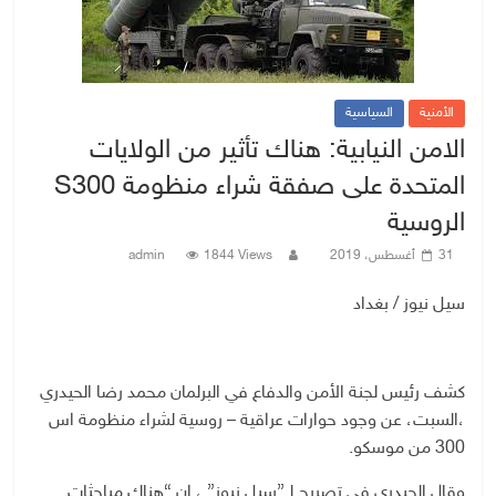
الأمنية
السياسية
الامن النيابية: هناك تأثير من الولايات
المتحدة على صفقة شراء منظومة S300
الروسية
31 أغسطس، 2019
1844 Views
admin
سيل نيوز / بغداد
كشف رئيس لجنة الأمن والدفاع في البرلمان محمد رضا الحيدري
،السبت، عن وجود حوارات عراقية – روسية لشراء منظومة اس
300 من موسكو.
وقال الحيدري في تصريح لــ”سيل نيوز” ، ان “هناك مباحثات