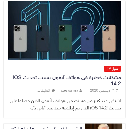
مزورة
7 أغسطس، 2026
No Comment
محكمة أمريكية تلزم “ميتا” بدفع
567 مليون دولار
7 أغسطس، 2026
No Comment
سيل TV
مشكلات خطيرة فى هواتف آيفون بسبب تحديث IOS
14.2
7 ديسمبر، 2020
azez samea
التعليقات
اشتكى عدد كبير من مستخدمى هواتف آيفون الذين حصلوا على
تحديث iOS 14.2 الذى تم إطلاقه منذ عدة أيام، بأن