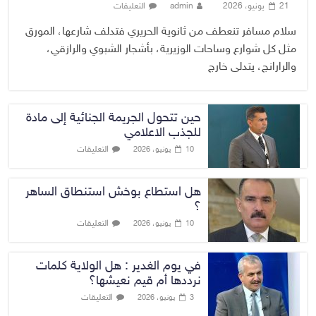
21 يونيو، 2026
admin
التعليقات
سلام مسافر تنعطف من ثانوية الحريري فتدلف شارعها، المورق
مثل كل شوارع وساحات الوزيرية، بأشجار الشبوي والرازقي،
والرارانج، يتدلى خارج
حين تتحول الجريمة الجنائية إلى مادة
للجذب الاعلامي
التعليقات
10 يونيو، 2026
هل استطاع بوخش استنطاق الساهر
؟
التعليقات
10 يونيو، 2026
في يوم الغدير : هل الولاية كلمات
نرددها أم قيم نعيشها؟
التعليقات
3 يونيو، 2026