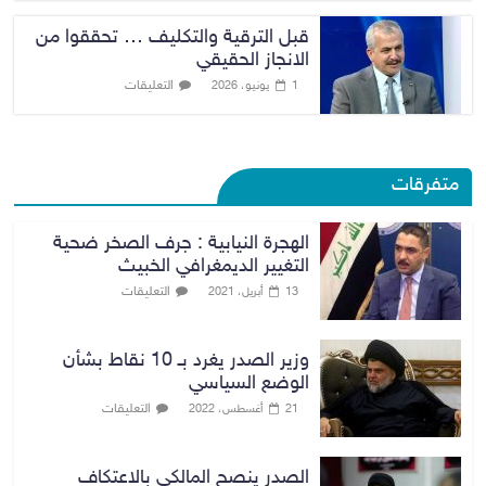
قبل الترقية والتكليف … تحققوا من
الانجاز الحقيقي
التعليقات
1 يونيو، 2026
متفرقات
الهجرة النيابية : جرف الصخر ضحية
التغيير الديمغرافي الخبيث
التعليقات
13 أبريل، 2021
وزير الصدر يغرد بـ 10 نقاط بشأن
الوضع السياسي
التعليقات
21 أغسطس، 2022
الصدر ينصح المالكي بالاعتكاف